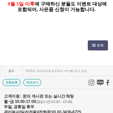
9월 5일 이후
에 구매하신 분들도 이벤트 대상에
포함되어, 사은품 신청이 가능합니다.
KPP 브랜드 품질 보증 안내
목록
KPP 쇼룸 강의장 무료 대관
2025년 코리아포토프로덕츠 부서별 상시 모집
공지
쇼룸오픈기념 방문자 추첨 이벤트 당첨자 발표
정품등록
매장보기
제1회 티티아티산 사진공모전 결과발표
KPP 쇼룸 오픈! 다양한 제품을 체험하고 구매하세요..
고객지원 : 문의 게시판 또는 실시간 채팅
월~금 10:00-17:00
(점심시간:12:30 ~ 13:30)
2024 레오포토 부산 세미나 경품추첨 당첨자 발표
주말, 공휴일 휴무
관리부서(딜러전용)(전화문의) 02-3436-6775