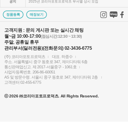
공지
2025년 코리아포토프로덕츠 부서별 상시 모집
쇼룸오픈기념 방문자 추첨 이벤트 당첨자 발표
정품등록
매장보기
제1회 티티아티산 사진공모전 결과발표
고객지원 : 문의 게시판 또는 실시간 채팅
월~금 10:00-17:00
KPP 쇼룸 오픈! 다양한 제품을 체험하고 구매하세요..
(점심시간:12:30 ~ 13:30)
주말, 공휴일 휴무
2024 레오포토 부산 세미나 경품추첨 당첨자 발표
관리부서(딜러전용)(전화문의) 02-3436-6775
(주) 코리아포토프로덕츠
대표. 하종수
토키나 주관 국제 필터 사진 공모전 2023 안내
주소. 서울특별시 중구 동호로 347, 제이디타워 6층
통신판매업신고. 제 2017-서울중구 - 1061호
빌트록스 모델 촬영회 (9/23) 후기이벤트 당첨자 발..
사업자등록번호. 206-86-60051
AS 및 방문수령. 서울시 중구 동호로 347, 제이디타워 2층
빌트록스 75mm E 마운트 펌웨어 업데이트 안내
고객센터 02-455-6775
2024년 상반기 코리아포토프로덕츠 부서별 채용 공고
ⓒ 2026 ㈜코리아포토프로덕츠. All Rights Reserved.
KPP 창립 12주년 기념 스페셜리스트 포상 진행
KPP 공식 고객센터 오픈 안내
5월 신규 가입 및 첫 구매시 1만원 쿠폰 증정 이벤..