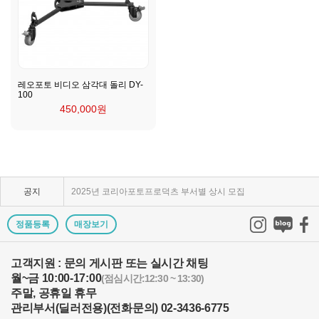
레오포토 비디오 삼각대 돌리 DY-
100
450,000원
KPP 브랜드 품질 보증 안내
KPP 쇼룸 강의장 무료 대관
공지
2025년 코리아포토프로덕츠 부서별 상시 모집
쇼룸오픈기념 방문자 추첨 이벤트 당첨자 발표
정품등록
매장보기
제1회 티티아티산 사진공모전 결과발표
고객지원 : 문의 게시판 또는 실시간 채팅
월~금 10:00-17:00
KPP 쇼룸 오픈! 다양한 제품을 체험하고 구매하세요..
(점심시간:12:30 ~ 13:30)
주말, 공휴일 휴무
2024 레오포토 부산 세미나 경품추첨 당첨자 발표
관리부서(딜러전용)(전화문의) 02-3436-6775