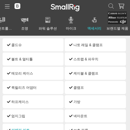
렌즈 컨트롤 시스템
조명
파워 솔루션
마이크
액세서리
브랜드별 제품
콜드슈
나토 레일 & 클램프
볼트 & 멀티툴
스트랩 & 파우치
메모리 케이스
케이블 & 클램프
퀵릴리즈 어댑터
클램프
하프케이스
가방
엄지그립
넥마운트