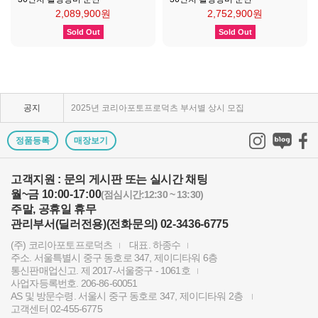
2,089,900원
2,752,900원
Sold Out
Sold Out
KPP 브랜드 품질 보증 안내
KPP 쇼룸 강의장 무료 대관
공지
2025년 코리아포토프로덕츠 부서별 상시 모집
쇼룸오픈기념 방문자 추첨 이벤트 당첨자 발표
정품등록
매장보기
제1회 티티아티산 사진공모전 결과발표
고객지원 : 문의 게시판 또는 실시간 채팅
월~금 10:00-17:00
KPP 쇼룸 오픈! 다양한 제품을 체험하고 구매하세요..
(점심시간:12:30 ~ 13:30)
주말, 공휴일 휴무
2024 레오포토 부산 세미나 경품추첨 당첨자 발표
관리부서(딜러전용)(전화문의) 02-3436-6775
(주) 코리아포토프로덕츠
대표. 하종수
토키나 주관 국제 필터 사진 공모전 2023 안내
주소. 서울특별시 중구 동호로 347, 제이디타워 6층
통신판매업신고. 제 2017-서울중구 - 1061호
빌트록스 모델 촬영회 (9/23) 후기이벤트 당첨자 발..
사업자등록번호. 206-86-60051
AS 및 방문수령. 서울시 중구 동호로 347, 제이디타워 2층
빌트록스 75mm E 마운트 펌웨어 업데이트 안내
고객센터 02-455-6775