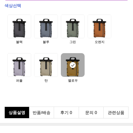
색상선택
블랙
블루
그린
오렌지
퍼플
탄
옐로우
상품설명
반품/배송
후기 0
문의 0
관련상품