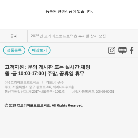
KPP 쇼룸 강의장 무료 대관
등록된 관련상품이 없습니다.
2025년 코리아포토프로덕츠 부서별 상시 모집
공지
쇼룸오픈기념 방문자 추첨 이벤트 당첨자 발표
제1회 티티아티산 사진공모전 결과발표
정품등록
매장보기
KPP 쇼룸 오픈! 다양한 제품을 체험하고 구매하세요..
고객지원 : 문의 게시판 또는 실시간 채팅
월~금 10:00-17:00 | 주말, 공휴일 휴무
2024 레오포토 부산 세미나 경품추첨 당첨자 발표
(주) 코리아포토프로덕츠
대표. 하종수
토키나 주관 국제 필터 사진 공모전 2023 안내
주소. 서울특별시 중구 동호로 347, 제이디타워 6층
통신판매업신고. 제 2017-서울중구 - 1061호
사업자등록번호. 206-86-60051
빌트록스 모델 촬영회 (9/23) 후기이벤트 당첨자 발..
ⓒ 2019 ㈜코리아포토프로덕츠. All Rights Reserved.
빌트록스 75mm E 마운트 펌웨어 업데이트 안내
2024년 상반기 코리아포토프로덕츠 부서별 채용 공고
KPP 창립 12주년 기념 스페셜리스트 포상 진행