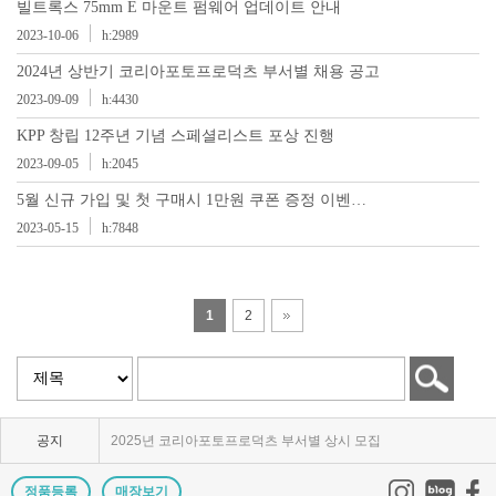
빌트록스 75mm E 마운트 펌웨어 업데이트 안내
2023-10-06
h:2989
2024년 상반기 코리아포토프로덕츠 부서별 채용 공고
2023-09-09
h:4430
KPP 창립 12주년 기념 스페셜리스트 포상 진행
2023-09-05
h:2045
5월 신규 가입 및 첫 구매시 1만원 쿠폰 증정 이벤…
2023-05-15
h:7848
1
2
KPP 브랜드 품질 보증 안내
KPP 쇼룸 강의장 무료 대관
공지
2025년 코리아포토프로덕츠 부서별 상시 모집
쇼룸오픈기념 방문자 추첨 이벤트 당첨자 발표
정품등록
매장보기