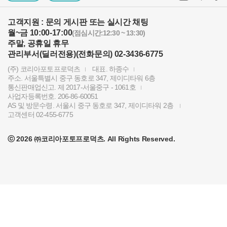
제1회 티티아티산 사진공모전 결과발표
고객지원 : 문의 게시판 또는 실시간 채팅
KPP 쇼룸 오픈! 다양한 제품을 체험하고 구매하세요..
월~금 10:00-17:00
(점심시간:12:30 ~ 13:30)
주말, 공휴일 휴무
2024 레오포토 부산 세미나 경품추첨 당첨자 발표
관리부서(딜러전용)(전화문의) 02-3436-6775
토키나 주관 국제 필터 사진 공모전 2023 안내
(주) 코리아포토프로덕츠
대표. 하종수
주소. 서울특별시 중구 동호로 347, 제이디타워 6층
빌트록스 모델 촬영회 (9/23) 후기이벤트 당첨자 발..
통신판매업신고. 제 2017-서울중구 - 1061호
사업자등록번호. 206-86-60051
빌트록스 75mm E 마운트 펌웨어 업데이트 안내
AS 및 방문수령. 서울시 중구 동호로 347, 제이디타워 2층
고객센터 02-455-6775
2024년 상반기 코리아포토프로덕츠 부서별 채용 공고
ⓒ 2026 ㈜코리아포토프로덕츠. All Rights Reserved.
KPP 창립 12주년 기념 스페셜리스트 포상 진행
KPP 공식 고객센터 오픈 안내
5월 신규 가입 및 첫 구매시 1만원 쿠폰 증정 이벤..
[이벤트] 12월 스몰리그코리아 30,000 포인트 캐..
[사전예약] 빌트록스 13mm F1.4 AF 후지 X마..