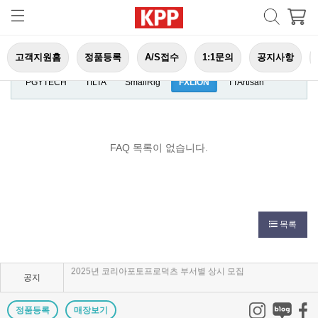
고객지원홈
정품등록
A/S접수
1:1문의
공지사항
전체
Leofoto
HOYA
H&Y
VILTROX
Tokina
PGYTECH
TILTA
SmallRig
FXLION
TTArtisan
FAQ 목록이 없습니다.
KPP 브랜드 품질 보증 안내
목록
KPP 쇼룸 강의장 무료 대관
2025년 코리아포토프로덕츠 부서별 상시 모집
공지
쇼룸오픈기념 방문자 추첨 이벤트 당첨자 발표
정품등록
매장보기