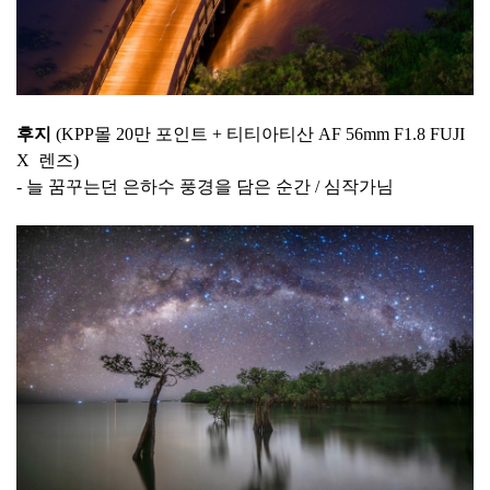
후지
(KPP몰 20만 포인트 + 티티아티산 AF 56mm F1.8 FUJI
X 렌즈)
- 늘 꿈꾸는던 은하수 풍경을 담은 순간 / 심작가님