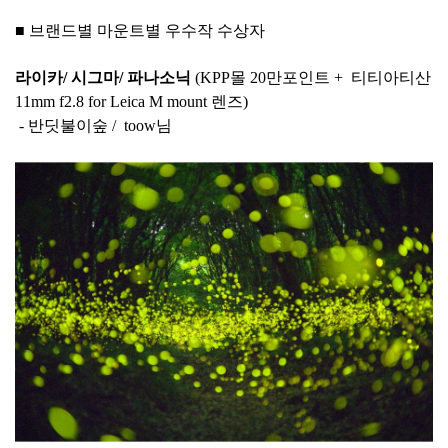
■ 브랜드별 마운트별 우수작 수상자
라이카/ 시그마/ 파나소닉
(KPP몰 20만포인트 + 티티아티산
11mm f2.8 for Leica M mount 렌즈)
- 반딧불이숲 / toow님