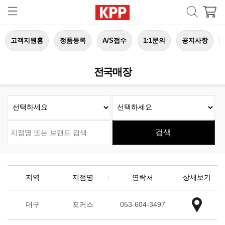
고객지원홈
정품등록
A/S접수
1:1문의
공지사항
전국매장
지역
지점명
연락처
상세보기
대구
포커스
053-604-3497