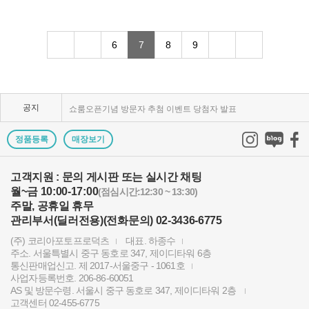
KPP 브랜드 품질 보증 안내
6
7
8
9
KPP 쇼룸 강의장 무료 대관
2025년 코리아포토프로덕츠 부서별 상시 모집
공지
쇼룸오픈기념 방문자 추첨 이벤트 당첨자 발표
제1회 티티아티산 사진공모전 결과발표
정품등록
매장보기
KPP 쇼룸 오픈! 다양한 제품을 체험하고 구매하세요..
고객지원 : 문의 게시판 또는 실시간 채팅
월~금 10:00-17:00
2024 레오포토 부산 세미나 경품추첨 당첨자 발표
(점심시간:12:30 ~ 13:30)
주말, 공휴일 휴무
토키나 주관 국제 필터 사진 공모전 2023 안내
관리부서(딜러전용)(전화문의) 02-3436-6775
(주) 코리아포토프로덕츠
대표. 하종수
빌트록스 모델 촬영회 (9/23) 후기이벤트 당첨자 발..
주소. 서울특별시 중구 동호로 347, 제이디타워 6층
통신판매업신고. 제 2017-서울중구 - 1061호
빌트록스 75mm E 마운트 펌웨어 업데이트 안내
사업자등록번호. 206-86-60051
AS 및 방문수령. 서울시 중구 동호로 347, 제이디타워 2층
2024년 상반기 코리아포토프로덕츠 부서별 채용 공고
고객센터 02-455-6775