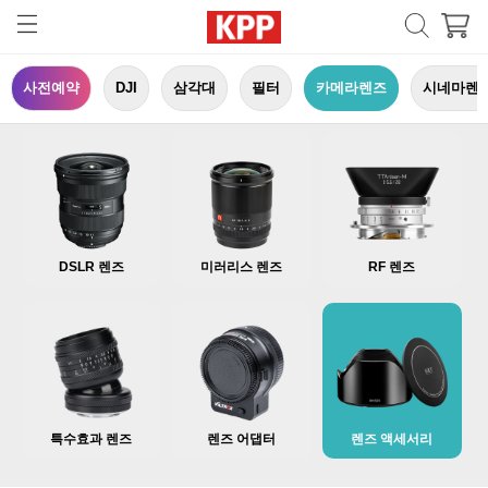
사전예약
DJI
삼각대
필터
카메라렌즈
시네마렌
DSLR 렌즈
미러리스 렌즈
RF 렌즈
특수효과 렌즈
렌즈 어댑터
렌즈 액세서리