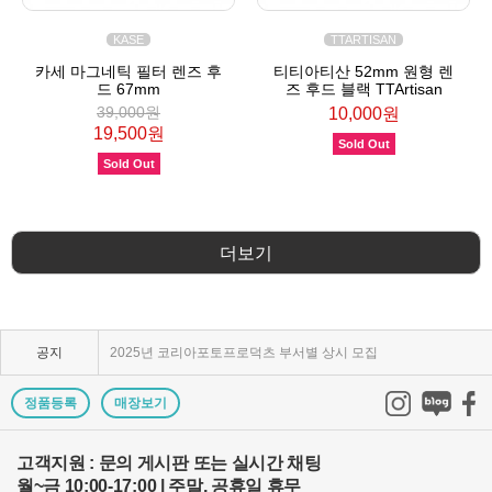
KASE
TTARTISAN
카세 마그네틱 필터 렌즈 후
티티아티산 52mm 원형 렌
드 67mm
즈 후드 블랙 TTArtisan
39,000원
10,000원
19,500원
Sold Out
Sold Out
더보기
KPP 브랜드 품질 보증 안내
KPP 쇼룸 강의장 무료 대관
공지
2025년 코리아포토프로덕츠 부서별 상시 모집
쇼룸오픈기념 방문자 추첨 이벤트 당첨자 발표
정품등록
매장보기
제1회 티티아티산 사진공모전 결과발표
고객지원 : 문의 게시판 또는 실시간 채팅
월~금 10:00-17:00 | 주말, 공휴일 휴무
KPP 쇼룸 오픈! 다양한 제품을 체험하고 구매하세요..