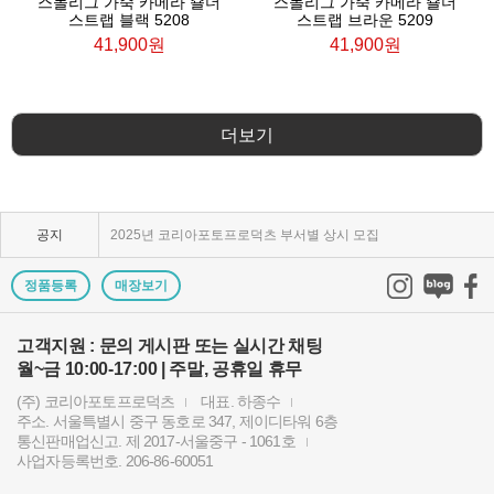
스몰리그 가죽 카메라 숄더
스몰리그 가죽 카메라 숄더
스트랩 블랙 5208
스트랩 브라운 5209
41,900원
41,900원
KPP 브랜드 품질 보증 안내
더보기
KPP 쇼룸 강의장 무료 대관
2025년 코리아포토프로덕츠 부서별 상시 모집
공지
쇼룸오픈기념 방문자 추첨 이벤트 당첨자 발표
정품등록
매장보기
제1회 티티아티산 사진공모전 결과발표
고객지원 : 문의 게시판 또는 실시간 채팅
KPP 쇼룸 오픈! 다양한 제품을 체험하고 구매하세요..
월~금 10:00-17:00 | 주말, 공휴일 휴무
2024 레오포토 부산 세미나 경품추첨 당첨자 발표
(주) 코리아포토프로덕츠
대표. 하종수
주소. 서울특별시 중구 동호로 347, 제이디타워 6층
통신판매업신고. 제 2017-서울중구 - 1061호
토키나 주관 국제 필터 사진 공모전 2023 안내
사업자등록번호. 206-86-60051
빌트록스 모델 촬영회 (9/23) 후기이벤트 당첨자 발..