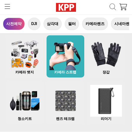
사전예약
DJI
삼각대
필터
카메라렌즈
시네마렌
카메라 뱃지
카메라 스트랩
장갑
청소키트
렌즈 테크랩
리더기