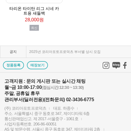
타리온 타이탄 리그 시네 카
트용 새들백
28,000원
최신
KPP 브랜드 품질 보증 안내
KPP 쇼룸 강의장 무료 대관
공지
2025년 코리아포토프로덕츠 부서별 상시 모집
쇼룸오픈기념 방문자 추첨 이벤트 당첨자 발표
정품등록
매장보기
제1회 티티아티산 사진공모전 결과발표
고객지원 : 문의 게시판 또는 실시간 채팅
월~금 10:00-17:00
KPP 쇼룸 오픈! 다양한 제품을 체험하고 구매하세요..
(점심시간:12:30 ~ 13:30)
주말, 공휴일 휴무
2024 레오포토 부산 세미나 경품추첨 당첨자 발표
관리부서(딜러전용)(전화문의) 02-3436-6775
(주) 코리아포토프로덕츠
대표. 하종수
토키나 주관 국제 필터 사진 공모전 2023 안내
주소. 서울특별시 중구 동호로 347, 제이디타워 6층
통신판매업신고. 제 2017-서울중구 - 1061호
빌트록스 모델 촬영회 (9/23) 후기이벤트 당첨자 발..
사업자등록번호. 206-86-60051
AS 및 방문수령. 서울시 중구 동호로 347, 제이디타워 2층