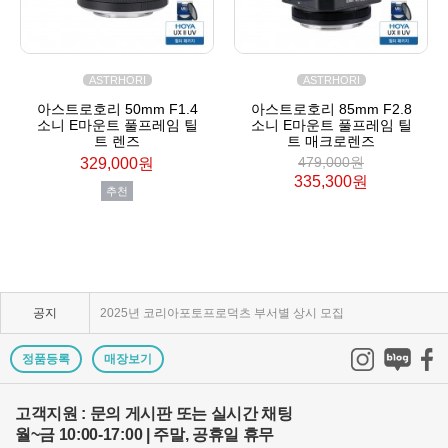
ASTRHORI
ASTRHORI
아스트로호리 50mm F1.4
아스트로호리 85mm F2.8
소니 E마운트 풀프레임 틸
소니 E마운트 풀프레임 틸
트 렌즈
트 매크로렌즈
479,000원
329,000원
335,300원
추천
KPP 브랜드 품질 보증 안내
KPP 쇼룸 강의장 무료 대관
공지
2025년 코리아포토프로덕츠 부서별 상시 모집
쇼룸오픈기념 방문자 추첨 이벤트 당첨자 발표
정품등록
매장보기
제1회 티티아티산 사진공모전 결과발표
고객지원 : 문의 게시판 또는 실시간 채팅
월~금 10:00-17:00 | 주말, 공휴일 휴무
KPP 쇼룸 오픈! 다양한 제품을 체험하고 구매하세요..