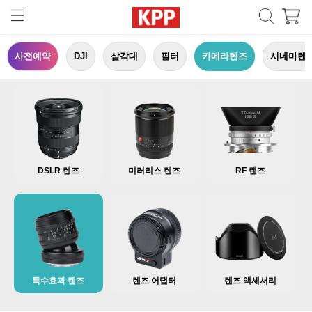
사전예약
DJI
삼각대
필터
카메라렌즈
시네마렌
DSLR 렌즈
미러리스 렌즈
RF 렌즈
특수효과 렌즈
렌즈 어댑터
렌즈 액세서리