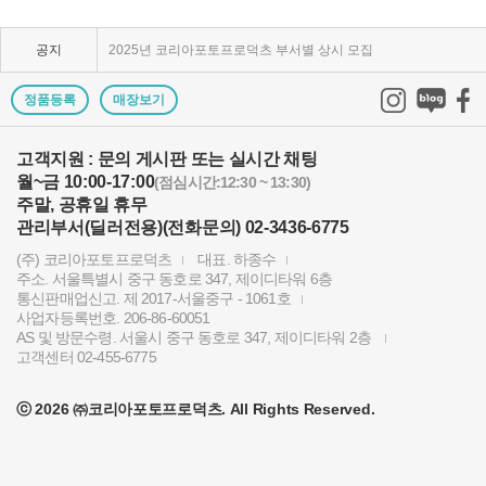
KPP 쇼룸 강의장 무료 대관
공지
2025년 코리아포토프로덕츠 부서별 상시 모집
쇼룸오픈기념 방문자 추첨 이벤트 당첨자 발표
정품등록
매장보기
제1회 티티아티산 사진공모전 결과발표
고객지원 : 문의 게시판 또는 실시간 채팅
월~금 10:00-17:00
KPP 쇼룸 오픈! 다양한 제품을 체험하고 구매하세요..
(점심시간:12:30 ~ 13:30)
주말, 공휴일 휴무
2024 레오포토 부산 세미나 경품추첨 당첨자 발표
관리부서(딜러전용)(전화문의) 02-3436-6775
(주) 코리아포토프로덕츠
대표. 하종수
토키나 주관 국제 필터 사진 공모전 2023 안내
주소. 서울특별시 중구 동호로 347, 제이디타워 6층
통신판매업신고. 제 2017-서울중구 - 1061호
빌트록스 모델 촬영회 (9/23) 후기이벤트 당첨자 발..
사업자등록번호. 206-86-60051
AS 및 방문수령. 서울시 중구 동호로 347, 제이디타워 2층
빌트록스 75mm E 마운트 펌웨어 업데이트 안내
고객센터 02-455-6775
2024년 상반기 코리아포토프로덕츠 부서별 채용 공고
ⓒ 2026 ㈜코리아포토프로덕츠. All Rights Reserved.
KPP 창립 12주년 기념 스페셜리스트 포상 진행
KPP 공식 고객센터 오픈 안내