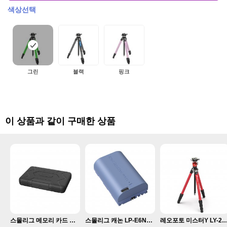
색상선택
그린
블랙
핑크
이 상품과 같이 구매한 상품
블랙
스몰리그 메모리 카드 케이스 3192
스몰리그 캐논 LP-E6NH 카메라 배터리 USB-C 충전식 KC인증 2400mAh 4264
레오포토 미스터Y LY-224C+LH-25R 카본 삼각대 레드