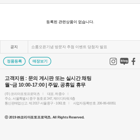
KPP 브랜드 품질 보증 안내
KPP 쇼룸 강의장 무료 대관
등록된 관련상품이 없습니다.
2025년 코리아포토프로덕츠 부서별 상시 모집
공지
쇼룸오픈기념 방문자 추첨 이벤트 당첨자 발표
제1회 티티아티산 사진공모전 결과발표
정품등록
매장보기
KPP 쇼룸 오픈! 다양한 제품을 체험하고 구매하세요..
고객지원 : 문의 게시판 또는 실시간 채팅
월~금 10:00-17:00 | 주말, 공휴일 휴무
2024 레오포토 부산 세미나 경품추첨 당첨자 발표
(주) 코리아포토프로덕츠
대표. 하종수
토키나 주관 국제 필터 사진 공모전 2023 안내
주소. 서울특별시 중구 동호로 347, 제이디타워 6층
통신판매업신고. 제 2017-서울중구 - 1061호
사업자등록번호. 206-86-60051
빌트록스 모델 촬영회 (9/23) 후기이벤트 당첨자 발..
ⓒ 2019 ㈜코리아포토프로덕츠. All Rights Reserved.
빌트록스 75mm E 마운트 펌웨어 업데이트 안내
2024년 상반기 코리아포토프로덕츠 부서별 채용 공고