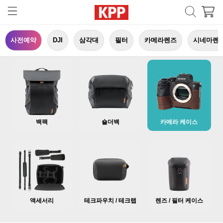
사전예약
DJI
삼각대
필터
카메라렌즈
시네마렌
백팩
숄더백
카메라 케이스
액세서리
테크파우치 / 테크랩
렌즈 / 필터 케이스