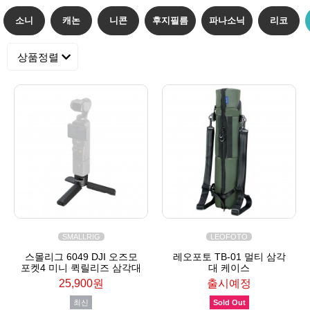
소니
캐논
니콘
후지필름
파나소닉
리코
상품정렬
SMALLRIG
LEOFOTO
스몰리그 6049 DJI 오즈모
레오포토 TB-01 멀티 삼각
포켓4 미니 퀵릴리즈 삼각대
대 케이스
25,900원
출시예정
최신
Sold Out