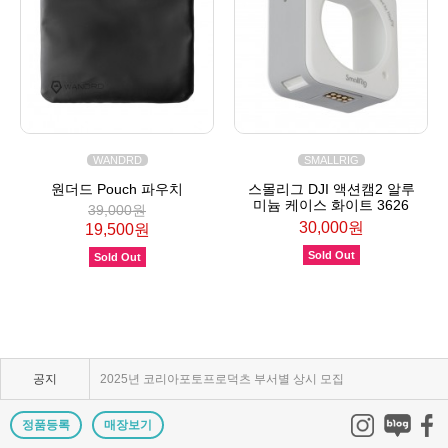
WANDRD
SMALLRIG
원더드 Pouch 파우치
스몰리그 DJI 액션캠2 알루
미늄 케이스 화이트 3626
39,000원
30,000원
19,500원
Sold Out
Sold Out
KPP 브랜드 품질 보증 안내
KPP 쇼룸 강의장 무료 대관
공지
2025년 코리아포토프로덕츠 부서별 상시 모집
쇼룸오픈기념 방문자 추첨 이벤트 당첨자 발표
정품등록
매장보기