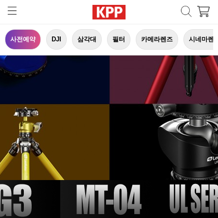
사전예약
DJI
삼각대
필터
카메라렌즈
시네마렌