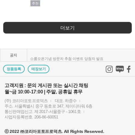
추천
KPP 브랜드 품질 보증 안내
더보기
KPP 쇼룸 강의장 무료 대관
2025년 코리아포토프로덕츠 부서별 상시 모집
공지
쇼룸오픈기념 방문자 추첨 이벤트 당첨자 발표
제1회 티티아티산 사진공모전 결과발표
정품등록
매장보기
KPP 쇼룸 오픈! 다양한 제품을 체험하고 구매하세요..
고객지원 : 문의 게시판 또는 실시간 채팅
월~금 10:00-17:00 | 주말, 공휴일 휴무
2024 레오포토 부산 세미나 경품추첨 당첨자 발표
(주) 코리아포토프로덕츠
대표. 하종수
토키나 주관 국제 필터 사진 공모전 2023 안내
주소. 서울특별시 중구 동호로 347, 제이디타워 6층
통신판매업신고. 제 2017-서울중구 - 1061호
빌트록스 모델 촬영회 (9/23) 후기이벤트 당첨자 발..
사업자등록번호. 206-86-60051
빌트록스 75mm E 마운트 펌웨어 업데이트 안내
ⓒ 2022 ㈜코리아포토프로덕츠. All Rights Reserved.