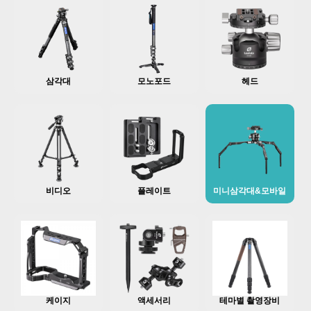
삼각대
모노포드
헤드
비디오
플레이트
미니삼각대&모바일
케이지
액세서리
테마별 촬영장비