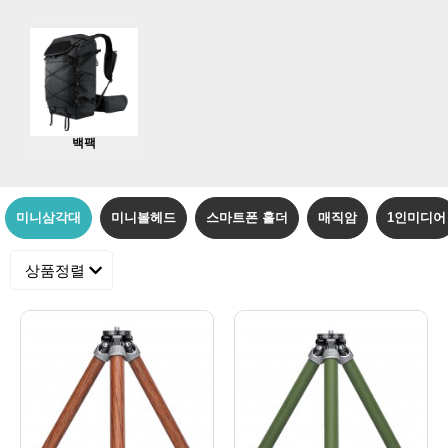
백팩
미니삼각대
미니볼헤드
스마트폰 홀더
매직암
1인미디어
상품정렬