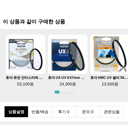
이 상품과 같이 구매한 상품
대 플레이트 CNC가공
호야 퓨전 안티스타틱 NEXT UV 77mm 필터 정전기 방지
호야 UX UV II 67mm 렌즈필터 발수 반사방지코팅
호야 HMC UV 필터 58mm 반사방지코팅
53,100원
24,300원
13,500원
상품설명
반품/배송
후기 0
문의 0
관련상품