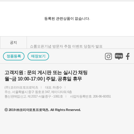
KPP 브랜드 품질 보증 안내
KPP 쇼룸 강의장 무료 대관
등록된 관련상품이 없습니다.
2025년 코리아포토프로덕츠 부서별 상시 모집
공지
쇼룸오픈기념 방문자 추첨 이벤트 당첨자 발표
제1회 티티아티산 사진공모전 결과발표
정품등록
매장보기
KPP 쇼룸 오픈! 다양한 제품을 체험하고 구매하세요..
고객지원 : 문의 게시판 또는 실시간 채팅
월~금 10:00-17:00 | 주말, 공휴일 휴무
2024 레오포토 부산 세미나 경품추첨 당첨자 발표
(주) 코리아포토프로덕츠
대표. 하종수
토키나 주관 국제 필터 사진 공모전 2023 안내
주소. 서울특별시 중구 동호로 347, 제이디타워 6층
통신판매업신고. 제 2017-서울중구 - 1061호
사업자등록번호. 206-86-60051
빌트록스 모델 촬영회 (9/23) 후기이벤트 당첨자 발..
ⓒ 2019 ㈜코리아포토프로덕츠. All Rights Reserved.
빌트록스 75mm E 마운트 펌웨어 업데이트 안내
2024년 상반기 코리아포토프로덕츠 부서별 채용 공고