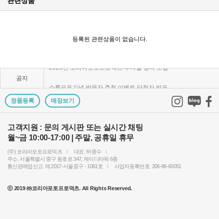
관련상품
KPP 브랜드 품질 보증 안내
KPP 쇼룸 강의장 무료 대관
등록된 관련상품이 없습니다.
2025년 코리아포토프로덕츠 부서별 상시 모집
공지
쇼룸오픈기념 방문자 추첨 이벤트 당첨자 발표
제1회 티티아티산 사진공모전 결과발표
정품등록
매장보기
KPP 쇼룸 오픈! 다양한 제품을 체험하고 구매하세요..
고객지원 : 문의 게시판 또는 실시간 채팅
월~금 10:00-17:00 | 주말, 공휴일 휴무
2024 레오포토 부산 세미나 경품추첨 당첨자 발표
(주) 코리아포토프로덕츠
대표. 하종수
토키나 주관 국제 필터 사진 공모전 2023 안내
주소. 서울특별시 중구 동호로 347, 제이디타워 6층
통신판매업신고. 제 2017-서울중구 - 1061호
사업자등록번호. 206-86-60051
빌트록스 모델 촬영회 (9/23) 후기이벤트 당첨자 발..
ⓒ 2019 ㈜코리아포토프로덕츠. All Rights Reserved.
빌트록스 75mm E 마운트 펌웨어 업데이트 안내
2024년 상반기 코리아포토프로덕츠 부서별 채용 공고