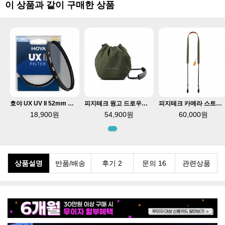
이 상품과 같이 구매한 상품
호야 UX UV II 52mm 렌즈필터 발수 반사방지코팅
피지테크 원고 드로우스트링 숄더백 카키 P-CB-263
피지테크 카메라 스트랩 슬림 빈티지 그린 P-CB-583
18,900원
54,900원
60,000원
상품설명
반품/배송
후기 2
문의 16
관련상품