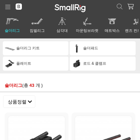
숄더리그
짐벌리그
삼각대
마운팅브라켓
매트박스
숄더리그 키트
숄더패드
플레이트
로드 & 클램프
숄더리그
(총
43
개 )
상품정렬