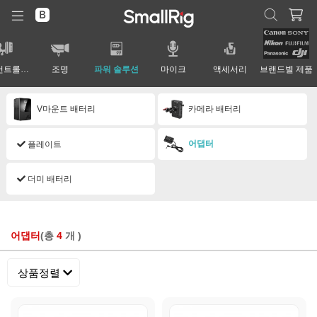
렌즈 컨트롤 시스템
조명
파워 솔루션
마이크
액세서리
브랜드별 제품
V마운트 배터리
카메라 배터리
어댑터
플레이트
더미 배터리
어댑터
(총
4
개 )
상품정렬