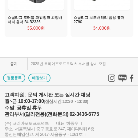
스몰리그 포터블 파워뱅크 외장배
스몰리그 보조배터리 범용 홀더
터리 홀더 BUB2336
2790
35,000원
34,000원
KPP 브랜드 품질 보증 안내
KPP 쇼룸 강의장 무료 대관
공지
2025년 코리아포토프로덕츠 부서별 상시 모집
쇼룸오픈기념 방문자 추첨 이벤트 당첨자 발표
정품등록
매장보기
제1회 티티아티산 사진공모전 결과발표
고객지원 : 문의 게시판 또는 실시간 채팅
월~금 10:00-17:00
KPP 쇼룸 오픈! 다양한 제품을 체험하고 구매하세요..
(점심시간:12:30 ~ 13:30)
주말, 공휴일 휴무
2024 레오포토 부산 세미나 경품추첨 당첨자 발표
관리부서(딜러전용)(전화문의) 02-3436-6775
(주) 코리아포토프로덕츠
대표. 하종수
토키나 주관 국제 필터 사진 공모전 2023 안내
주소. 서울특별시 중구 동호로 347, 제이디타워 6층
통신판매업신고. 제 2017-서울중구 - 1061호
빌트록스 모델 촬영회 (9/23) 후기이벤트 당첨자 발..