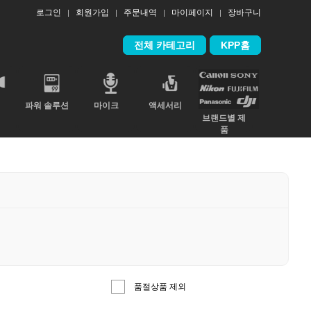
로그인
회원가입
주문내역
마이페이지
장바구니
전체 카테고리
KPP홈
파워 솔루션
마이크
액세서리
브랜드별 제
품
품절상품 제외