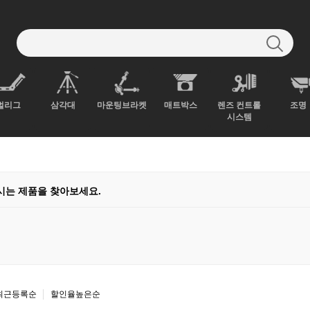
벌리그
삼각대
마운팅브라켓
매트박스
렌즈 컨트롤
조명
시스템
시는 제품을 찾아보세요.
최근등록순
할인율높은순