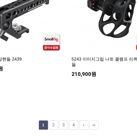
핸들 2439
5243 이미지그립 나토 클램프 리
들
원
210,900원
구매하세요..
2
3
4
1
모집