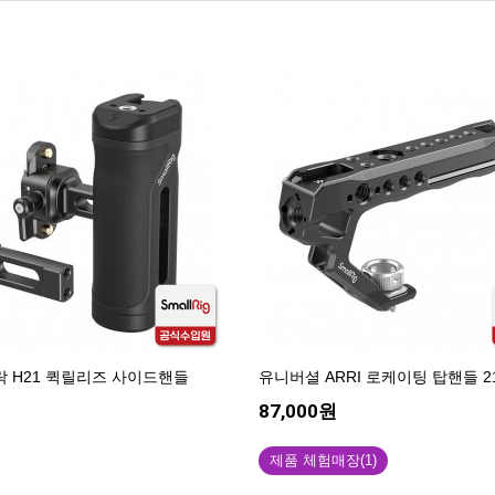
크락 H21 퀵릴리즈 사이드핸들
유니버셜 ARRI 로케이팅 탑핸들 2
87,000원
제품 체험매장(1)