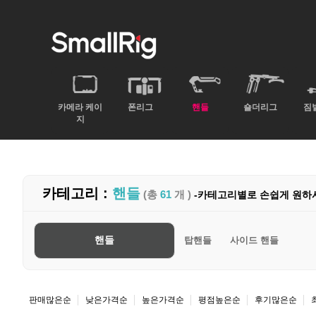
카메라 케이
폰리그
핸들
숄더리그
짐
지
카테고리 :
핸들
(총
61
개 )
-카테고리별로 손쉽게 원하
핸들
탑핸들
사이드 핸들
판매많은순
낮은가격순
높은가격순
평점높은순
후기많은순