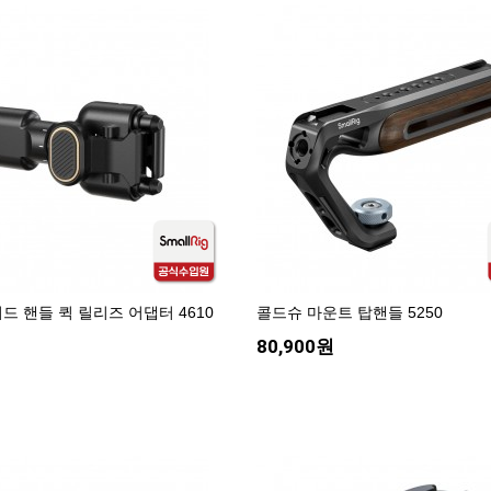
드 핸들 퀵 릴리즈 어댑터 4610
콜드슈 마운트 탑핸들 5250
80,900원