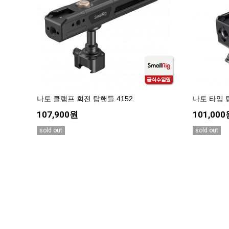
나토 클램프 회전 탑핸들 4152
나토 타입 탑
107,900원
101,000
sold out
sold out
KPP 쇼룸 오픈! 다양한 제품을 체험하고 
KPP 쇼룸 강의장 무료 대관
다음
맨끝
2025년 코리아포토프로덕츠 부서별 상시 