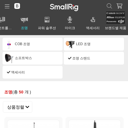
렌즈 컨트롤 시스템
조명
파워 솔루션
마이크
액세서리
브랜드별 제품
COB 조명
LED 조명
소프트박스
조명 스탠드
액세서리
조명
(총
50
개 )
상품정렬