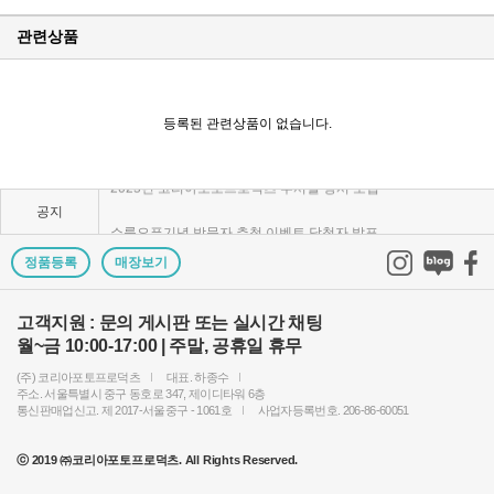
관련상품
KPP 브랜드 품질 보증 안내
KPP 쇼룸 강의장 무료 대관
등록된 관련상품이 없습니다.
2025년 코리아포토프로덕츠 부서별 상시 모집
공지
쇼룸오픈기념 방문자 추첨 이벤트 당첨자 발표
제1회 티티아티산 사진공모전 결과발표
정품등록
매장보기
KPP 쇼룸 오픈! 다양한 제품을 체험하고 구매하세요..
고객지원 : 문의 게시판 또는 실시간 채팅
월~금 10:00-17:00 | 주말, 공휴일 휴무
2024 레오포토 부산 세미나 경품추첨 당첨자 발표
(주) 코리아포토프로덕츠
대표. 하종수
토키나 주관 국제 필터 사진 공모전 2023 안내
주소. 서울특별시 중구 동호로 347, 제이디타워 6층
통신판매업신고. 제 2017-서울중구 - 1061호
사업자등록번호. 206-86-60051
빌트록스 모델 촬영회 (9/23) 후기이벤트 당첨자 발..
ⓒ 2019 ㈜코리아포토프로덕츠. All Rights Reserved.
빌트록스 75mm E 마운트 펌웨어 업데이트 안내