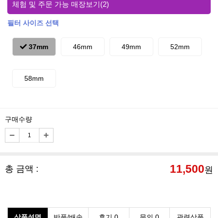
체험 및 주문 가능 매장보기
(2)
필터 사이즈 선택
37mm
46mm
49mm
52mm
58mm
구매수량
11,500
총 금액 :
원
상품설명
반품/배송
후기 0
문의 0
관련상품