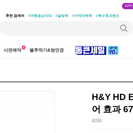
KP
추천 검색어
#여행용삼각대
#슬링백
#카메라백팩
#특수효과렌즈
4
사전예약
별추적기&쌍안경
H&Y HD
어 효과 6
H&Y