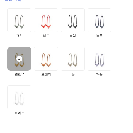
그린
레드
블랙
블루
옐로우
오렌지
탄
퍼플
화이트