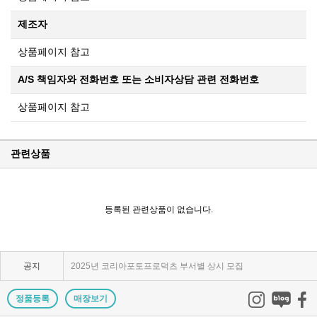
제조자
상품페이지 참고
A/S 책임자와 전화번호 또는 소비자상담 관련 전화번호
상품페이지 참고
관련상품
KPP 브랜드 품질 보증 안내
등록된 관련상품이 없습니다.
KPP 쇼룸 강의장 무료 대관
2025년 코리아포토프로덕츠 부서별 상시 모집
공지
쇼룸오픈기념 방문자 추첨 이벤트 당첨자 발표
제1회 티티아티산 사진공모전 결과발표
정품등록
매장보기