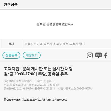
관련상품
KPP 브랜드 품질 보증 안내
KPP 쇼룸 강의장 무료 대관
등록된 관련상품이 없습니다.
2025년 코리아포토프로덕츠 부서별 상시 모집
공지
쇼룸오픈기념 방문자 추첨 이벤트 당첨자 발표
제1회 티티아티산 사진공모전 결과발표
정품등록
매장보기
KPP 쇼룸 오픈! 다양한 제품을 체험하고 구매하세요..
고객지원 : 문의 게시판 또는 실시간 채팅
월~금 10:00-17:00 | 주말, 공휴일 휴무
2024 레오포토 부산 세미나 경품추첨 당첨자 발표
(주) 코리아포토프로덕츠
대표. 하종수
토키나 주관 국제 필터 사진 공모전 2023 안내
주소. 서울특별시 중구 동호로 347, 제이디타워 6층
통신판매업신고. 제 2017-서울중구 - 1061호
사업자등록번호. 206-86-60051
빌트록스 모델 촬영회 (9/23) 후기이벤트 당첨자 발..
ⓒ 2019 ㈜코리아포토프로덕츠. All Rights Reserved.
빌트록스 75mm E 마운트 펌웨어 업데이트 안내