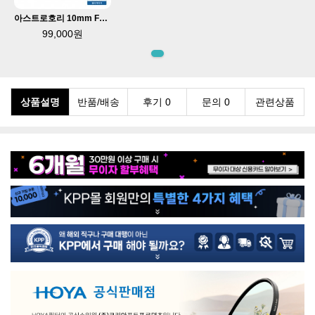
아스트로호리 10mm F8 II 소니 E마운트 APS-C 렌즈
99,000원
상품설명
반품/배송
후기 0
문의 0
관련상품