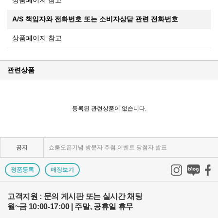
상품페이지 참고
A/S 책임자와 전화번호 또는 소비자상담 관련 전화번호
상품페이지 참고
관련상품
KPP 브랜드 품질 보증 안내
KPP 쇼룸 강의장 무료 대관
등록된 관련상품이 없습니다.
2025년 코리아포토프로덕츠 부서별 상시 모집
공지
쇼룸오픈기념 방문자 추첨 이벤트 당첨자 발표
제1회 티티아티산 사진공모전 결과발표
정품등록
매장보기
KPP 쇼룸 오픈! 다양한 제품을 체험하고 구매하세요..
고객지원 : 문의 게시판 또는 실시간 채팅
월~금 10:00-17:00 | 주말, 공휴일 휴무
2024 레오포토 부산 세미나 경품추첨 당첨자 발표