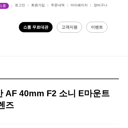
로그인
회원가입
주문내역
마이페이지
장바구니
P쇼룸
쇼룸 무료대관
고객지원
이벤트
AF 40mm F2 소니 E마운트
렌즈