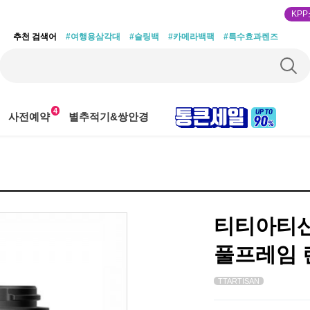
KP
추천 검색어
#여행용삼각대
#슬링백
#카메라백팩
#특수효과렌즈
4
사전예약
별추적기&쌍안경
티티아티산 
풀프레임 
TTARTISAN