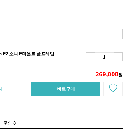
m F2 소니 E마운트 풀프레임
269,000
원
니
바로구매
문의 8