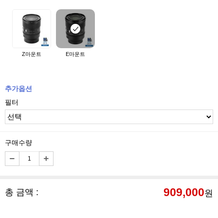
Z마운트
E마운트
추가옵션
필터
구매수량
909,000
총 금액 :
원