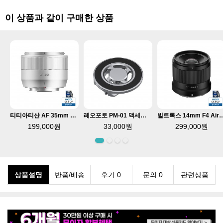
이 상품과 같이 구매한 상품
티티아티산 AF 35mm F1.8 II 후지 X마운트 APS-C 렌즈 실버
레오포토 PM-01 맥세이프 스마트폰 홀더
빌트록스 14mm F4 Air 니콘 Z마
199,000원
33,000원
299,000원
상품설명
반품/배송
후기 0
문의 0
관련상품