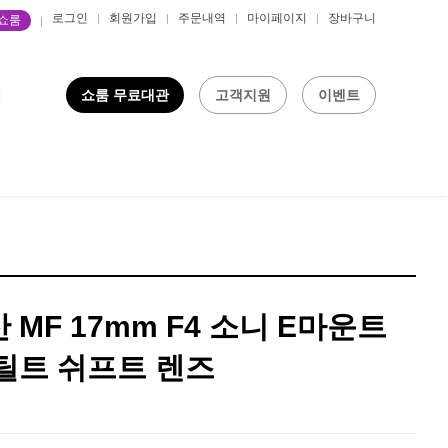
로그인
회원가입
주문내역
마이페이지
장바구니
P쇼룸
쇼룸 무료대관
고객지원
이벤트
MF 17mm F4 소니 E마운트
틸트 쉬프트 렌즈