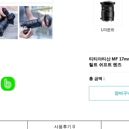
L마운트
티티아티산 MF 17m
틸트 쉬프트 렌즈
총 금액 :
장바구
사용후기 0