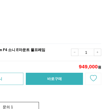
m F4 소니 E마운트 풀프레임
949,000
원
니
바로구매
문의 1