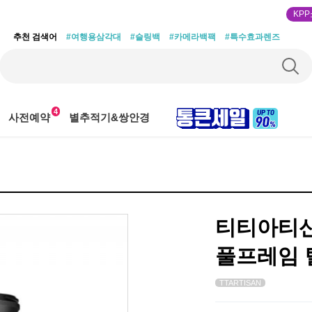
KP
추천 검색어
#여행용삼각대
#슬링백
#카메라백팩
#특수효과렌즈
4
사전예약
별추적기&쌍안경
티티아티산 
풀프레임 
TTARTISAN