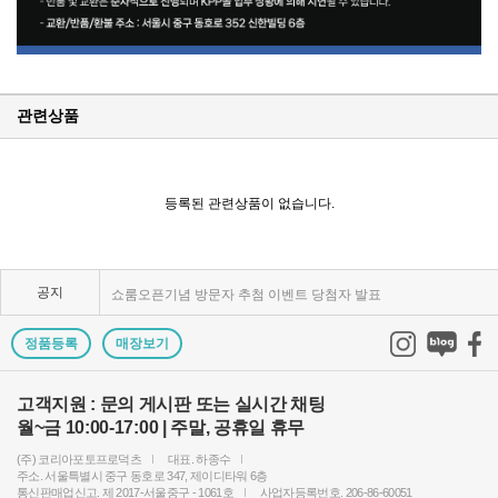
관련상품
KPP 브랜드 품질 보증 안내
KPP 쇼룸 강의장 무료 대관
등록된 관련상품이 없습니다.
2025년 코리아포토프로덕츠 부서별 상시 모집
공지
쇼룸오픈기념 방문자 추첨 이벤트 당첨자 발표
제1회 티티아티산 사진공모전 결과발표
정품등록
매장보기
KPP 쇼룸 오픈! 다양한 제품을 체험하고 구매하세요..
고객지원 : 문의 게시판 또는 실시간 채팅
월~금 10:00-17:00 | 주말, 공휴일 휴무
2024 레오포토 부산 세미나 경품추첨 당첨자 발표
(주) 코리아포토프로덕츠
대표. 하종수
토키나 주관 국제 필터 사진 공모전 2023 안내
주소. 서울특별시 중구 동호로 347, 제이디타워 6층
통신판매업신고. 제 2017-서울중구 - 1061호
사업자등록번호. 206-86-60051