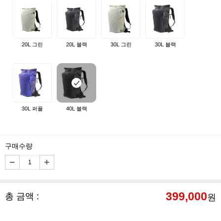
20L 그린
20L 블랙
30L 그린
30L 블랙
30L 퍼플
40L 블랙
구매수량
399,000
총 금액 :
원