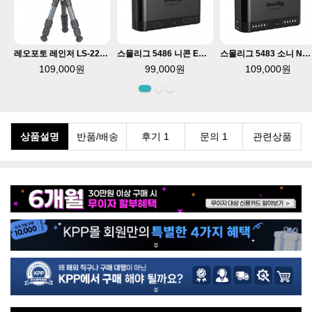
 0 시리즈
레오포토 레인저 LS-223C 카본 미니삼각대
스몰리그 5486 니콘 EN-EL15c 카메라 배터리 PD 3.0 고속 충전기 키트
스몰리그 5483 소니 NP-FZ100 카메라 배터리 PD 3.0 고속 충전기 키트
109,000원
99,000원
109,000원
상품설명
반품/배송
후기 1
문의 1
관련상품