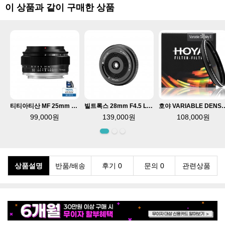
이 상품과 같이 구매한 상품
티티아티산 MF 25mm F2.0 후지필름 X마운트 APS-C 렌즈 블랙
빌트록스 28mm F4.5 L마운트 풀프레임 팬케익렌즈
호야 VARIABLE DENSITY II N
99,000원
139,000원
108,000원
상품설명
반품/배송
후기 0
문의 0
관련상품