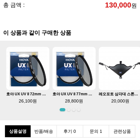
130,000
총 금액 :
원
이 상품과 같이 구매한 상품
000 77mm 마그네틱필터
호야 UX UV II 72mm 렌즈필터 발수 반사방지코팅
호야 UX UV II 77mm 렌즈필터 발수 반사방지코팅
레오포토 삼각대 스톤백 RB-2
26,100원
28,800원
20,000원
상품설명
반품/배송
후기 0
문의 1
관련상품