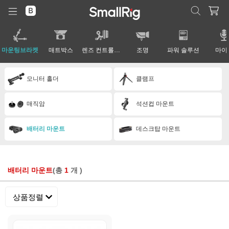
마운팅브라켓
매트박스
렌즈 컨트롤 시스템
조명
파워 솔루션
마이
모니터 홀더
클램프
매직암
석션컵 마운트
배터리 마운트
데스크탑 마운트
배터리 마운트
(총
1
개 )
상품정렬