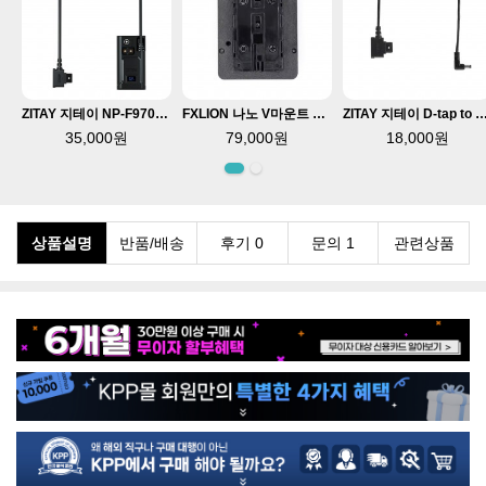
ZITAY 지테이 NP-F970 / F550 더미 배터리 D-tap 타입 DT52
FXLION 나노 V마운트 배터리 어댑터 NP-F 14.8V
ZITAY 지테이 D-tap to DC 전원 케이블
35,000원
79,000원
18,000원
상품설명
반품/배송
후기 0
문의 1
관련상품