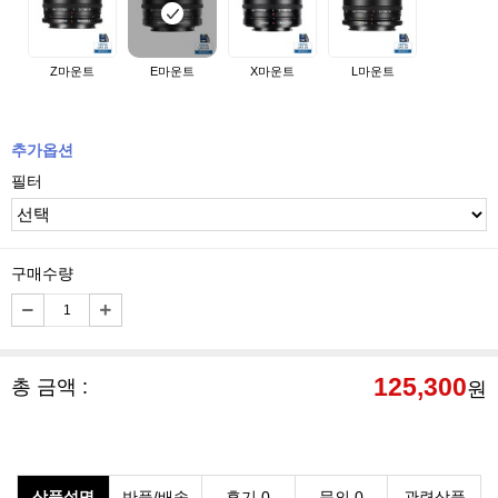
Z마운트
E마운트
X마운트
L마운트
추가옵션
필터
구매수량
125,300
총 금액 :
원
상품설명
반품/배송
후기 0
문의 0
관련상품