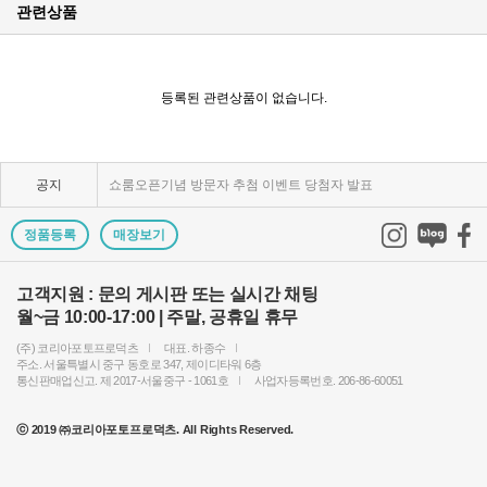
관련상품
KPP 브랜드 품질 보증 안내
KPP 쇼룸 강의장 무료 대관
등록된 관련상품이 없습니다.
2025년 코리아포토프로덕츠 부서별 상시 모집
공지
쇼룸오픈기념 방문자 추첨 이벤트 당첨자 발표
제1회 티티아티산 사진공모전 결과발표
정품등록
매장보기
KPP 쇼룸 오픈! 다양한 제품을 체험하고 구매하세요..
고객지원 : 문의 게시판 또는 실시간 채팅
월~금 10:00-17:00 | 주말, 공휴일 휴무
2024 레오포토 부산 세미나 경품추첨 당첨자 발표
(주) 코리아포토프로덕츠
대표. 하종수
토키나 주관 국제 필터 사진 공모전 2023 안내
주소. 서울특별시 중구 동호로 347, 제이디타워 6층
통신판매업신고. 제 2017-서울중구 - 1061호
사업자등록번호. 206-86-60051
빌트록스 모델 촬영회 (9/23) 후기이벤트 당첨자 발..
ⓒ 2019 ㈜코리아포토프로덕츠. All Rights Reserved.
빌트록스 75mm E 마운트 펌웨어 업데이트 안내