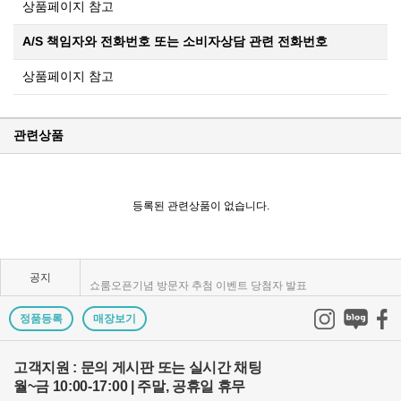
상품페이지 참고
A/S 책임자와 전화번호 또는 소비자상담 관련 전화번호
상품페이지 참고
관련상품
KPP 브랜드 품질 보증 안내
KPP 쇼룸 강의장 무료 대관
등록된 관련상품이 없습니다.
2025년 코리아포토프로덕츠 부서별 상시 모집
공지
쇼룸오픈기념 방문자 추첨 이벤트 당첨자 발표
제1회 티티아티산 사진공모전 결과발표
정품등록
매장보기
KPP 쇼룸 오픈! 다양한 제품을 체험하고 구매하세요..
고객지원 : 문의 게시판 또는 실시간 채팅
월~금 10:00-17:00 | 주말, 공휴일 휴무
2024 레오포토 부산 세미나 경품추첨 당첨자 발표